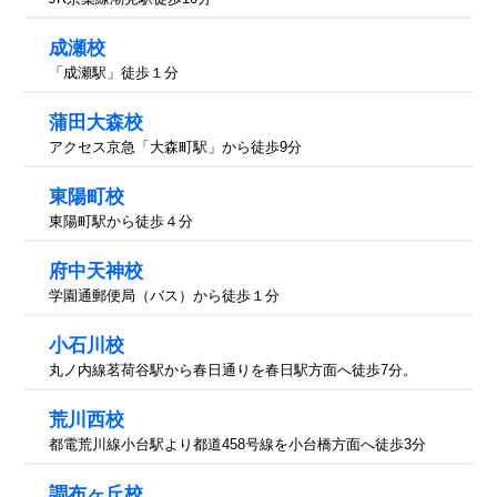
成瀬校
「成瀬駅」徒歩１分
蒲田大森校
アクセス京急「大森町駅」から徒歩9分
東陽町校
東陽町駅から徒歩４分
府中天神校
学園通郵便局（バス）から徒歩１分
小石川校
丸ノ内線茗荷谷駅から春日通りを春日駅方面へ徒歩7分。
荒川西校
都電荒川線小台駅より都道458号線を小台橋方面へ徒歩3分
調布ヶ丘校