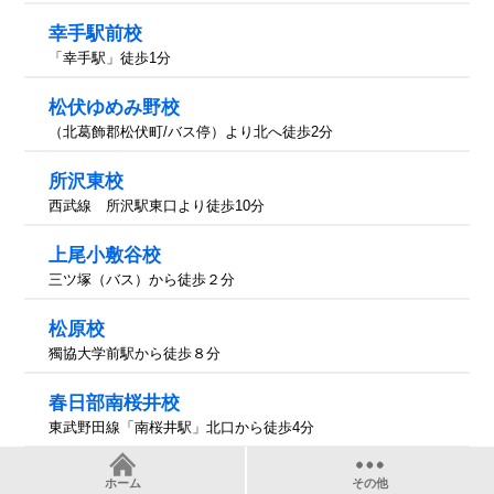
幸手駅前校
「幸手駅」徒歩1分
松伏ゆめみ野校
（北葛飾郡松伏町/バス停）より北へ徒歩2分
所沢東校
西武線 所沢駅東口より徒歩10分
上尾小敷谷校
三ツ塚（バス）から徒歩２分
松原校
獨協大学前駅から徒歩８分
春日部南桜井校
東武野田線「南桜井駅」北口から徒歩4分
月の輪校
ホーム
その他