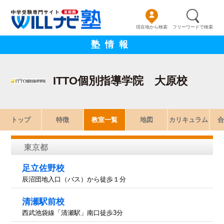
現在地から検索
フリーワードで検索
塾情報
ITTO個別指導学院 大原校
トップ
特徴
教室一覧
地図
カリキュラム
合
東京都
足立佐野校
辰沼団地入口（バス）から徒歩１分
清瀬駅前校
西武池袋線「清瀬駅」南口徒歩3分