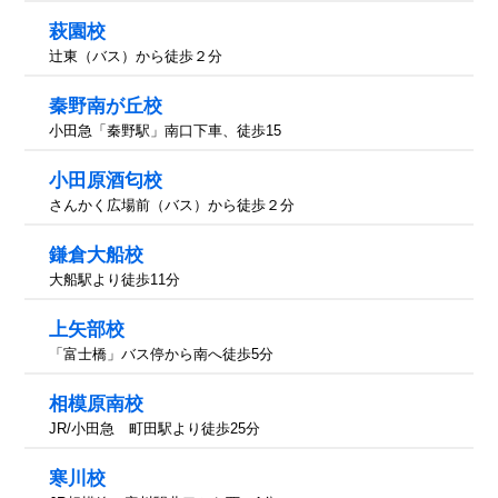
萩園校
辻東（バス）から徒歩２分
秦野南が丘校
小田急「秦野駅」南口下車、徒歩15
小田原酒匂校
さんかく広場前（バス）から徒歩２分
鎌倉大船校
大船駅より徒歩11分
上矢部校
「富士橋」バス停から南へ徒歩5分
相模原南校
JR/小田急 町田駅より徒歩25分
寒川校