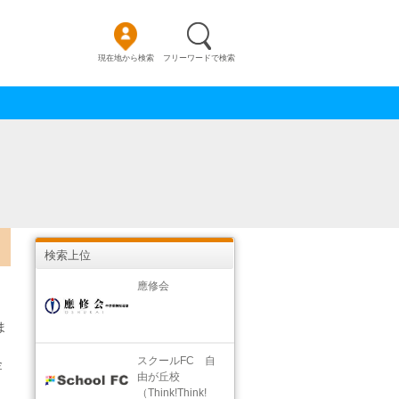
現在地から検索
フリーワードで検索
検索上位
應修会
ま
スクールFC 自
金
由が丘校
（Think!Think!