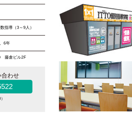
数指導（3～9人）
、6年
0 藤倉ビル2F
い合わせ
5522
0）