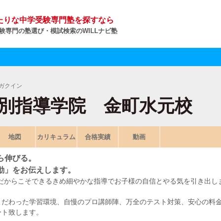
たりな中学受験専門塾を探すなら
験専門の塾選び・模試検索のWILLナビ塾
ガクイン
O個別指導学院 金町水元校
地図
カリキュラム
合格実績
動画
ら伸びる。
動」をお伝えします。
塾だからこそできるきめ細やかな指導でお子様の自信とやる気を引き出し
こだわった学習環境、自慢のプロ講師陣、万全のテスト対策、安心の料
ート致します。