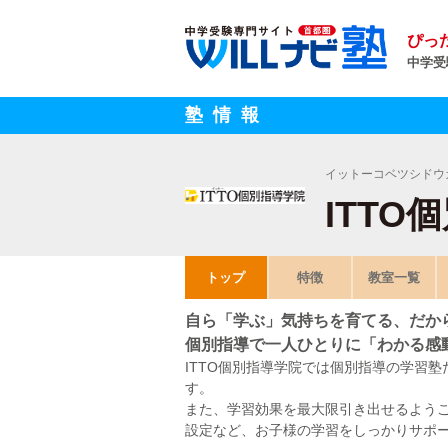
ぴっ
中学受
塾情報
イットーコベツシドウ
ITT
トップ
特徴
教室一覧
自ら「学ぶ」気持ちを育てる、だか
個別指導で一人ひとりに「わかる感
ITTO個別指導学院では個別指導の学習
す。
また、学習効果を最大限引き出せるよう
設定など、お子様の学習をしっかりサポ