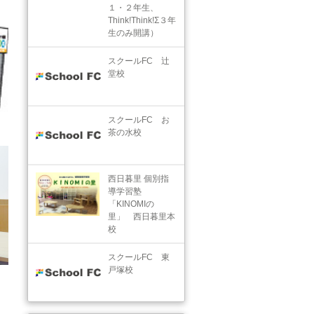
１・２年生、
Think!Think!Σ３年
生のみ開講）
スクールFC 辻
堂校
スクールFC お
茶の水校
西日暮里 個別指
導学習塾
「KINOMIの
里」 西日暮里本
校
スクールFC 東
戸塚校