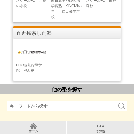
スクールFC お茶
西日暮里 個別指導
スクールFC 東戸
の水校
学習塾「KINOMIの
塚校
里」 西日暮里本
校
直近検索した塾
ITTO個別指導学
院 柳沢校
他の塾を探す
ホーム
その他