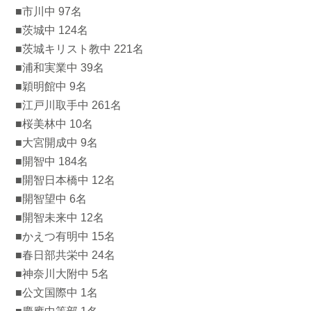
■市川中 97名
■茨城中 124名
■茨城キリスト教中 221名
■浦和実業中 39名
■穎明館中 9名
■江戸川取手中 261名
■桜美林中 10名
■大宮開成中 9名
■開智中 184名
■開智日本橋中 12名
■開智望中 6名
■開智未来中 12名
■かえつ有明中 15名
■春日部共栄中 24名
■神奈川大附中 5名
■公文国際中 1名