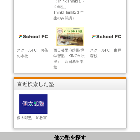
（Think!Think!１・
２年生、
Think!Think!Σ３年
生のみ開講）
スクールFC お茶
西日暮里 個別指導
スクールFC 東戸
の水校
学習塾「KINOMIの
塚校
里」 西日暮里本
校
直近検索した塾
個太郎塾 加教室
他の塾を探す