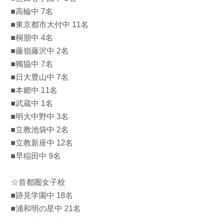
■高輪中 7名
■東京都市大付中 11名
■桐朋中 4名
■藤嶺藤沢中 2名
■獨協中 7名
■日大豊山中 7名
■本郷中 11名
■武蔵中 1名
■明大中野中 3名
■立教池袋中 2名
■立教新座中 12名
■早稲田中 9名
☆首都圏女子校
■跡見学園中 18名
■浦和明の星中 21名