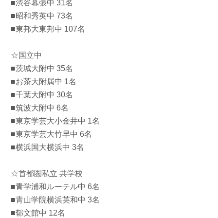
■渋谷幕張中 31名
■昭和秀英中 73名
■東邦大東邦中 107名
☆国立中
■茨城大附中 35名
■お茶大附属中 1名
■千葉大附中 30名
■筑波大附中 6名
■東京学芸大小金井中 1名
■東京学芸大竹早中 6名
■横浜国大横浜中 3名
☆首都圏私立 共学校
■青学浦和ルーテル中 6名
■青山学院横浜英和中 3名
■郁文館中 12名