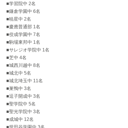
■学習院中 2名
■鎌倉学園中 6名
■暁星中 2名
■慶應普通部 1名
■佼成学園中 7名
■駒場東邦中 1名
■サレジオ学院中 1名
■芝中 4名
■城西川越中 8名
■城北中 5名
■城北埼玉中 11名
■巣鴨中 3名
■逗子開成中 3名
■聖学院中 5名
■聖光学院中 3名
■成城中 12名
■世田谷学園中 3名