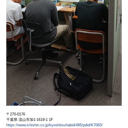
〒270-0176
千葉県 流山市加1-1619-1 1F
https://www.ichishin.co.jp/kyoshitsu/tabid/485/pdid/K7083/