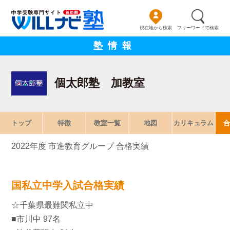
現在地から検索
フリーワードで検索
塾情報
個太郎塾 加教室
トップ
特徴
教室一覧
地図
カリキュラム
合
2022年度 市進教育グループ 合格実績
国私立中学入試合格実績
☆千葉県最難関私立中
■市川中 97名