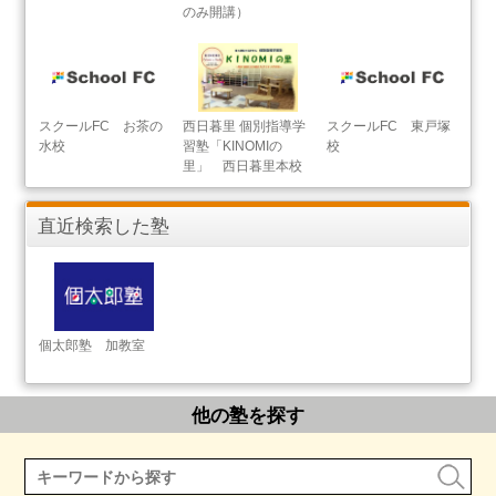
のみ開講）
スクールFC お茶の
西日暮里 個別指導学
スクールFC 東戸塚
水校
習塾「KINOMIの
校
里」 西日暮里本校
直近検索した塾
個太郎塾 加教室
他の塾を探す