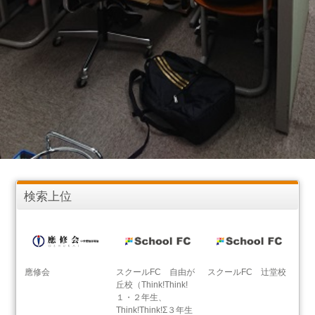
検索上位
應修会
スクールFC 自由が
スクールFC 辻堂校
丘校（Think!Think!
１・２年生、
Think!Think!Σ３年生