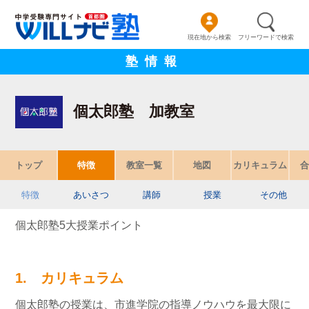
現在地から検索
フリーワードで検索
塾情報
個太郎塾 加教室
トップ
特徴
教室一覧
地図
カリキュラム
合
特徴
あいさつ
講師
授業
その他
個太郎塾5大授業ポイント
1. カリキュラム
個太郎塾の授業は、市進学院の指導ノウハウを最大限に