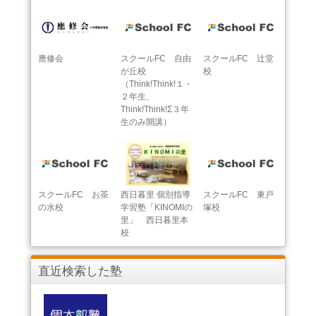
應修会
スクールFC 自由
スクールFC 辻堂
が丘校
校
（Think!Think!１・
２年生、
Think!Think!Σ３年
生のみ開講）
スクールFC お茶
西日暮里 個別指導
スクールFC 東戸
の水校
学習塾「KINOMIの
塚校
里」 西日暮里本
校
直近検索した塾