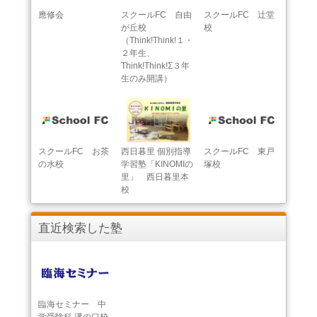
應修会
スクールFC 自由
スクールFC 辻堂
が丘校
校
（Think!Think!１・
２年生、
Think!Think!Σ３年
生のみ開講）
スクールFC お茶
西日暮里 個別指導
スクールFC 東戸
の水校
学習塾「KINOMIの
塚校
里」 西日暮里本
校
直近検索した塾
臨海セミナー 中
学受験科 溝の口校