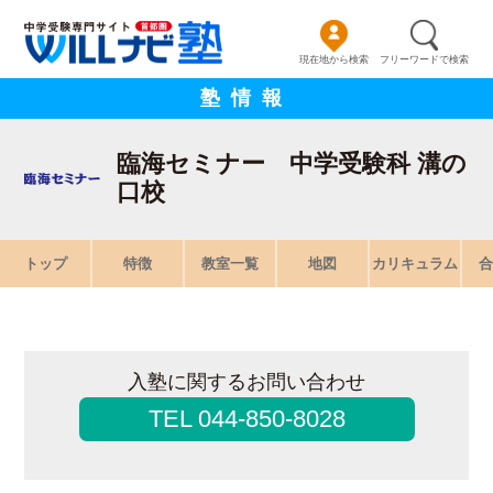
現在地から検索
フリーワードで検索
塾情報
臨海セミナー 中学受験科 溝の
口校
トップ
特徴
教室一覧
地図
カリキュラム
合
入塾に関するお問い合わせ
TEL 044-850-8028