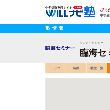
ぴっ
中学受
塾情報
リンカイセミナー
臨海セ
トップ
特徴
教室一覧