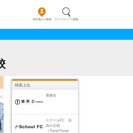
現在地から検索
フリーワードで検索
校
検索上位
應修会
スクールFC 自
由が丘校
（Think!Think!