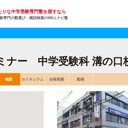
たりな中学受験専門塾を探すなら
験専門の塾選び・模試検索のWILLナビ塾
ミナー 中学受験科 溝の口
地図
カリキュラム
合格実績
動画