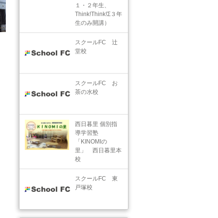
１・２年生、
Think!Think!Σ３年
生のみ開講）
スクールFC 辻
堂校
スクールFC お
茶の水校
西日暮里 個別指
導学習塾
「KINOMIの
里」 西日暮里本
校
スクールFC 東
戸塚校