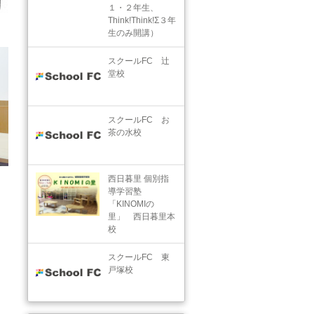
１・２年生、
Think!Think!Σ３年
生のみ開講）
スクールFC 辻
堂校
スクールFC お
茶の水校
西日暮里 個別指
導学習塾
「KINOMIの
里」 西日暮里本
校
スクールFC 東
戸塚校