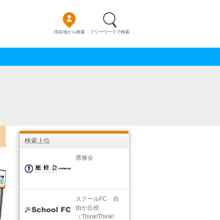
現在地から検索
フリーワードで検索
検索上位
應修会
スクールFC 自
由が丘校
（Think!Think!