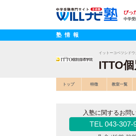
ぴっ
中学受
塾情報
イットーコベツシドウ
ITT
トップ
特徴
教室一覧
入塾に関するお問
TEL 043-307-