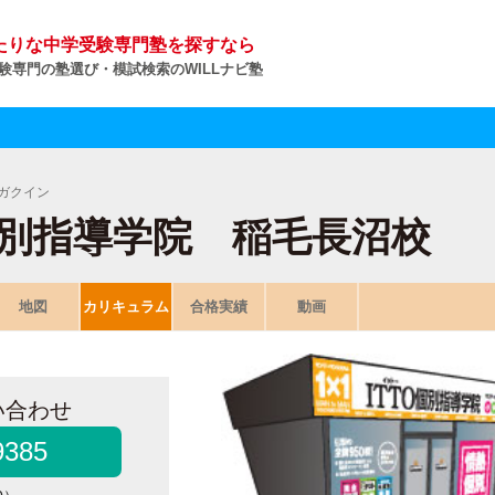
たりな中学受験専門塾を探すなら
験専門の塾選び・模試検索のWILLナビ塾
ガクイン
O個別指導学院 稲毛長沼校
地図
カリキュラム
合格実績
動画
い合わせ
9385