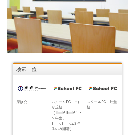
検索上位
應修会
スクールFC 自由
スクールFC 辻堂
が丘校
校
（Think!Think!１・
２年生、
Think!Think!Σ３年
生のみ開講）