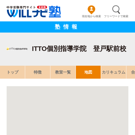
現在地から検索
フリーワードで検索
塾情報
ITTO個別指導学院 登戸駅前校
トップ
特徴
教室一覧
地図
カリキュラム
合