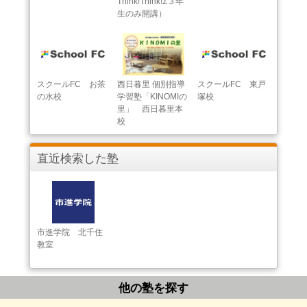
Think!Think!Σ３年
生のみ開講）
スクールFC お茶
西日暮里 個別指導
スクールFC 東戸
の水校
学習塾「KINOMIの
塚校
里」 西日暮里本
校
直近検索した塾
市進学院 北千住
教室
他の塾を探す