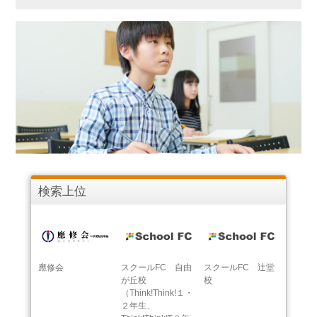
検索上位
應修会
スクールFC 自由
スクールFC 辻堂
が丘校
校
（Think!Think!１・
２年生、