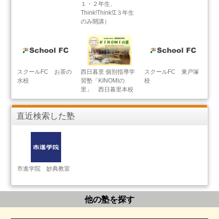
１・２年生、
Think!Think!Σ３年生
のみ開講）
スクールFC お茶の
西日暮里 個別指導学
スクールFC 東戸塚
水校
習塾「KINOMIの
校
里」 西日暮里本校
直近検索した塾
市進学院 妙典教室
他の塾を探す