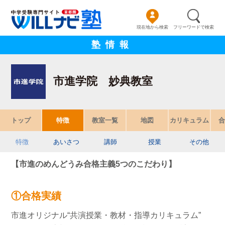
現在地から検索
フリーワードで検索
塾情報
市進学院 妙典教室
トップ
特徴
教室一覧
地図
カリキュラム
合
特徴
あいさつ
講師
授業
その他
【市進のめんどうみ合格主義5つのこだわり】
①合格実績
市進オリジナル“共演授業・教材・指導カリキュラム”