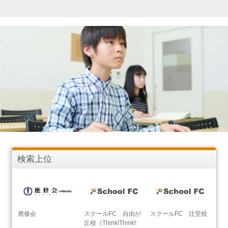
検索上位
應修会
スクールFC 自由が
スクールFC 辻堂校
丘校（Think!Think!