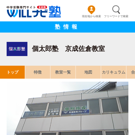
現在地から検索
フリーワードで検索
塾情報
個太郎塾 京成佐倉教室
トップ
特徴
教室一覧
地図
カリキュラム
合