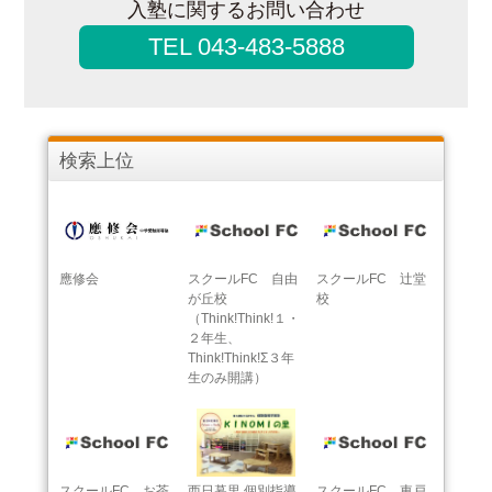
入塾に関するお問い合わせ
TEL 043-483-5888
検索上位
應修会
スクールFC 自由
スクールFC 辻堂
が丘校
校
（Think!Think!１・
２年生、
Think!Think!Σ３年
生のみ開講）
スクールFC お茶
西日暮里 個別指導
スクールFC 東戸