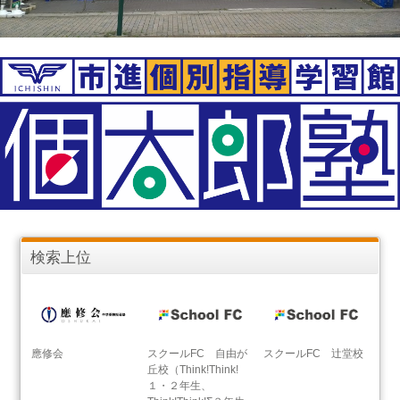
検索上位
應修会
スクールFC 自由が
スクールFC 辻堂校
丘校（Think!Think!
１・２年生、