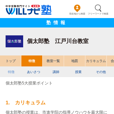
現在地から検索
フリーワードで検索
塾情報
個太郎塾 江戸川台教室
トップ
特徴
教室一覧
地図
カリキュラム
合
特徴
あいさつ
講師
授業
その他
個太郎塾5大授業ポイント
1. カリキュラム
個太郎塾の授業は、市進学院の指導ノウハウを最大限に