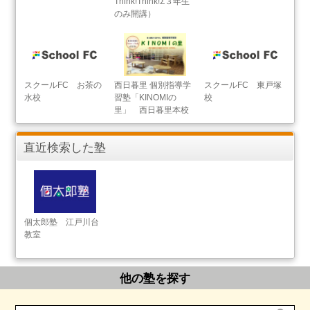
Think!Think!Σ３年生
のみ開講）
スクールFC お茶の
西日暮里 個別指導学
スクールFC 東戸塚
水校
習塾「KINOMIの
校
里」 西日暮里本校
直近検索した塾
個太郎塾 江戸川台
教室
他の塾を探す