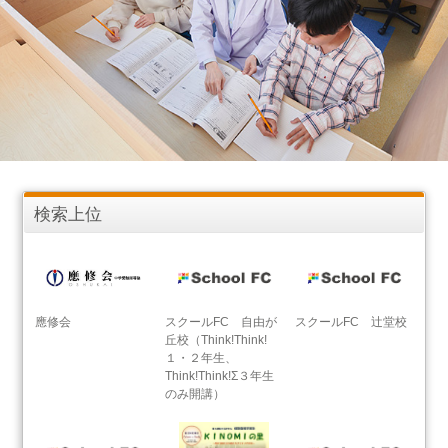
検索上位
應修会
スクールFC 自由が
スクールFC 辻堂校
丘校（Think!Think!
１・２年生、
Think!Think!Σ３年生
のみ開講）