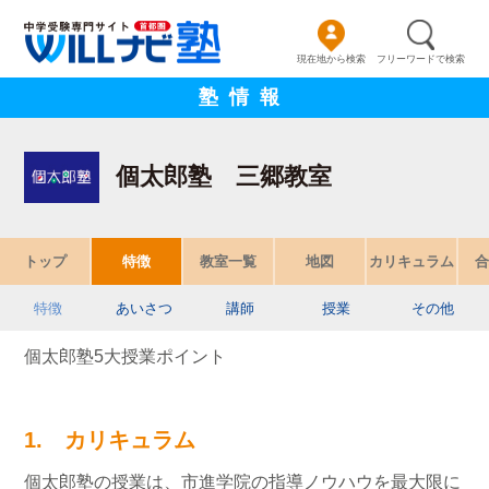
現在地から検索
フリーワードで検索
塾情報
個太郎塾 三郷教室
トップ
特徴
教室一覧
地図
カリキュラム
合
特徴
あいさつ
講師
授業
その他
個太郎塾5大授業ポイント
1. カリキュラム
個太郎塾の授業は、市進学院の指導ノウハウを最大限に