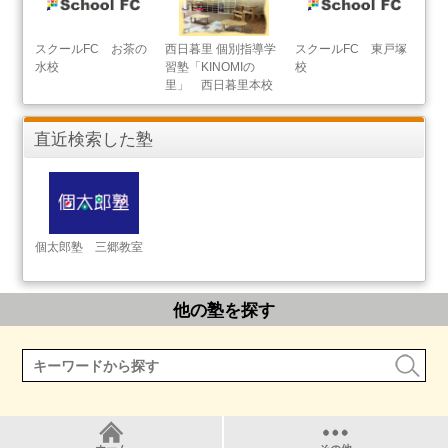
スクールFC お茶の
西日暮里 個別指導学
スクールFC 東戸塚
水校
習塾「KINOMIの
校
里」 西日暮里本校
直近検索した塾
個太郎塾 三郷教室
他の塾を探す