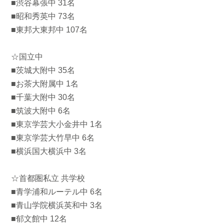
■渋谷幕張中 31名
■昭和秀英中 73名
■東邦大東邦中 107名
☆国立中
■茨城大附中 35名
■お茶大附属中 1名
■千葉大附中 30名
■筑波大附中 6名
■東京学芸大小金井中 1名
■東京学芸大竹早中 6名
■横浜国大横浜中 3名
☆首都圏私立 共学校
■青学浦和ルーテル中 6名
■青山学院横浜英和中 3名
■郁文館中 12名