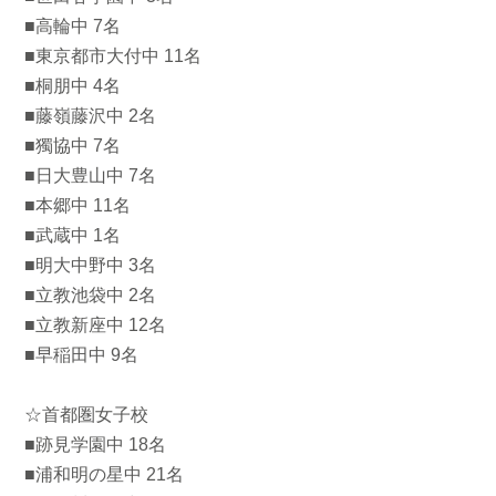
■高輪中 7名
■東京都市大付中 11名
■桐朋中 4名
■藤嶺藤沢中 2名
■獨協中 7名
■日大豊山中 7名
■本郷中 11名
■武蔵中 1名
■明大中野中 3名
■立教池袋中 2名
■立教新座中 12名
■早稲田中 9名
☆首都圏女子校
■跡見学園中 18名
■浦和明の星中 21名