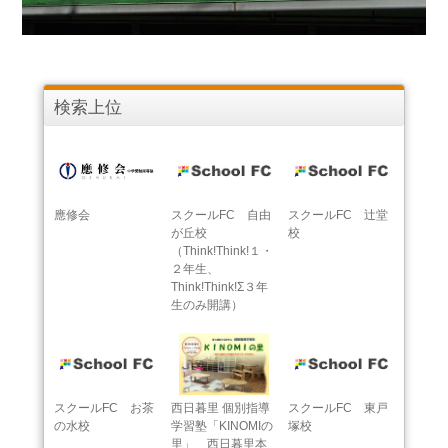
検索上位
應修会
スクールFC 自由
スクールFC 辻堂
が丘校
校
（Think!Think!１・
２年生、
Think!Think!Σ３年
生のみ開講）
スクールFC お茶
西日暮里 個別指導
スクールFC 東戸
の水校
学習塾「KINOMIの
塚校
里」 西日暮里本