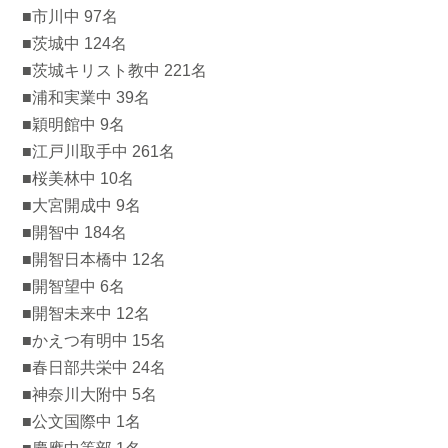
■市川中 97名
■茨城中 124名
■茨城キリスト教中 221名
■浦和実業中 39名
■穎明館中 9名
■江戸川取手中 261名
■桜美林中 10名
■大宮開成中 9名
■開智中 184名
■開智日本橋中 12名
■開智望中 6名
■開智未来中 12名
■かえつ有明中 15名
■春日部共栄中 24名
■神奈川大附中 5名
■公文国際中 1名