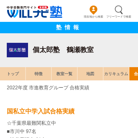
現在地から検索
フリーワードで検索
塾情報
個太郎塾 鶴瀬教室
トップ
特徴
教室一覧
地図
カリキュラム
合
2022年度 市進教育グループ 合格実績
国私立中学入試合格実績
☆千葉県最難関私立中
■市川中 97名