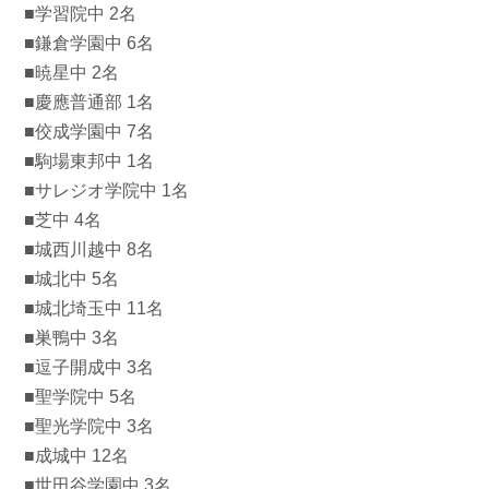
■学習院中 2名
■鎌倉学園中 6名
■暁星中 2名
■慶應普通部 1名
■佼成学園中 7名
■駒場東邦中 1名
■サレジオ学院中 1名
■芝中 4名
■城西川越中 8名
■城北中 5名
■城北埼玉中 11名
■巣鴨中 3名
■逗子開成中 3名
■聖学院中 5名
■聖光学院中 3名
■成城中 12名
■世田谷学園中 3名