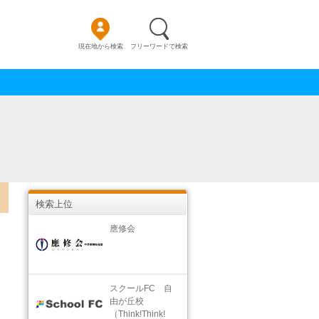
現在地から検索
フリーワードで検索
検索上位
應修会
スクールFC 自
由が丘校
（Think!Think!