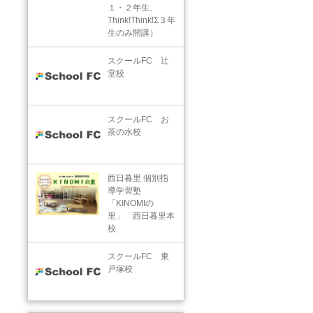
１・２年生、
Think!Think!Σ３年
生のみ開講）
スクールFC 辻
堂校
スクールFC お
茶の水校
西日暮里 個別指
導学習塾
「KINOMIの
里」 西日暮里本
校
スクールFC 東
戸塚校