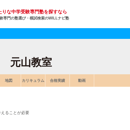
たりな中学受験専門塾を探すなら
験専門の塾選び・模試検索のWILLナビ塾
 元山教室
地図
カリキュラム
合格実績
動画
考えることが必要