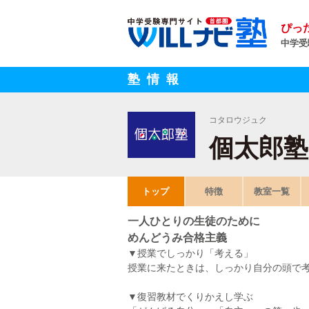
ぴっ
中学受
塾情報
コタロウジュク
個太郎塾
トップ
特徴
教室一覧
一人ひとりの生徒のために
めんどうみ合格主義
▼授業でしっかり「考える」
授業に来たときは、しっかり自分の頭で
▼復習教材でくりかえし学ぶ