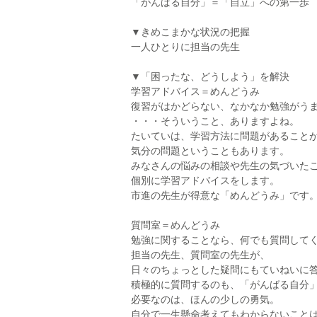
「がんばる自分」＝「自立」への第一歩
▼きめこまかな状況の把握
一人ひとりに担当の先生
▼「困ったな、どうしよう」を解決
学習アドバイス＝めんどうみ
復習がはかどらない、なかなか勉強がう
・・・そういうこと、ありますよね。
たいていは、学習方法に問題があること
気分の問題ということもあります。
みなさんの悩みの相談や先生の気づいた
個別に学習アドバイスをします。
市進の先生が得意な「めんどうみ」です
質問室＝めんどうみ
勉強に関することなら、何でも質問して
担当の先生、質問室の先生が、
日々のちょっとした疑問にもていねいに
積極的に質問するのも、「がんばる自分
必要なのは、ほんの少しの勇気。
自分で一生懸命考えてもわからないこと