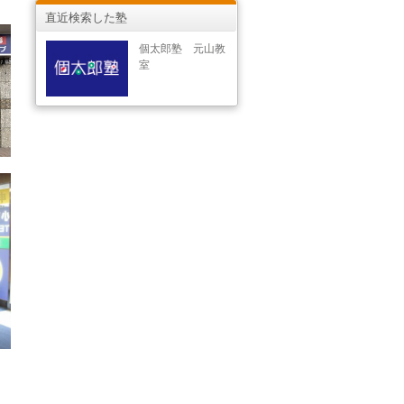
直近検索した塾
個太郎塾 元山教
室