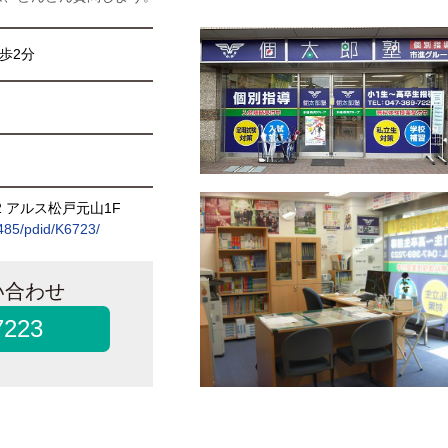
歩2分
2 アルス松戸元山1F
/485/pdid/K6723/
い合わせ
7223