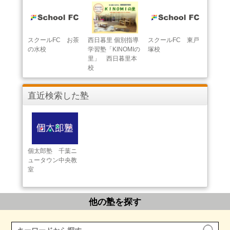
スクールFC お茶
西日暮里 個別指導
スクールFC 東戸
の水校
学習塾「KINOMIの
塚校
里」 西日暮里本
校
直近検索した塾
個太郎塾 千葉ニ
ュータウン中央教
室
他の塾を探す