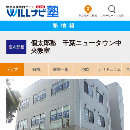
現在地から検索
フリーワードで検索
塾情報
個太郎塾 千葉ニュータウン中
央教室
トップ
特徴
教室一覧
地図
カリキュラム
合