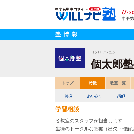
ぴっ
中学受
塾情報
コタロウジュク
個太郎塾
トップ
特徴
教室一覧
特徴
あいさつ
講師
学習相談
各教室のスタッフが担当します。
生徒のトータルな把握（出欠・理解