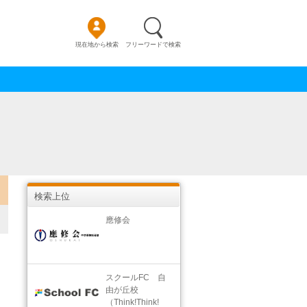
現在地から検索
フリーワードで検索
検索上位
應修会
スクールFC 自
由が丘校
（Think!Think!