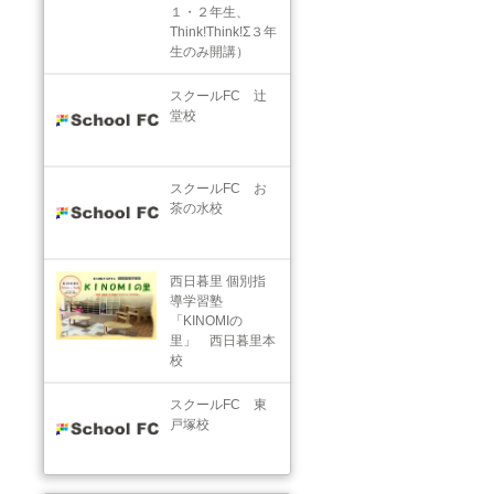
１・２年生、
Think!Think!Σ３年
生のみ開講）
スクールFC 辻
堂校
スクールFC お
茶の水校
西日暮里 個別指
導学習塾
「KINOMIの
里」 西日暮里本
校
スクールFC 東
戸塚校