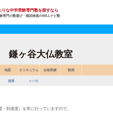
たりな中学受験専門塾を探すなら
験専門の塾選び・模試検索のWILLナビ塾
 鎌ヶ谷大仏教室
地図
カリキュラム
合格実績
動画
授業
その他
度・到達度）を常に行っていますので、