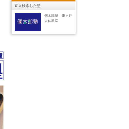
直近検索した塾
個太郎塾 鎌ヶ谷
大仏教室