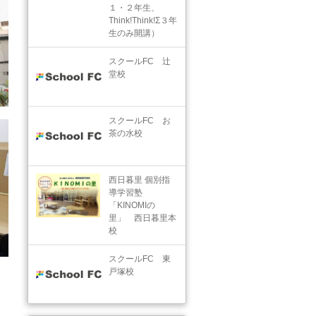
１・２年生、
Think!Think!Σ３年
生のみ開講）
スクールFC 辻
堂校
スクールFC お
茶の水校
西日暮里 個別指
導学習塾
「KINOMIの
里」 西日暮里本
校
スクールFC 東
戸塚校