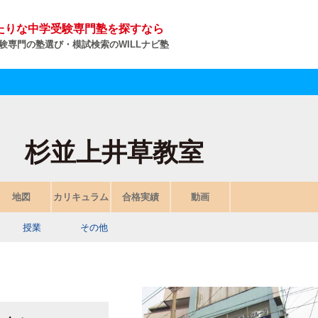
たりな中学受験専門塾を探すなら
験専門の塾選び・模試検索のWILLナビ塾
 杉並上井草教室
地図
カリキュラム
合格実績
動画
授業
その他