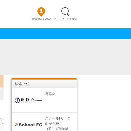
現在地から検索
フリーワードで検索
検索上位
應修会
スクールFC 自
由が丘校
（Think!Think!