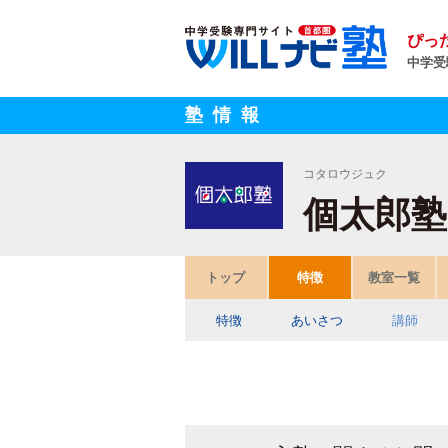
ぴっ
中学受
塾情報
コタロウジュク
個太郎塾
トップ
特徴
教室一覧
特徴
あいさつ
講師